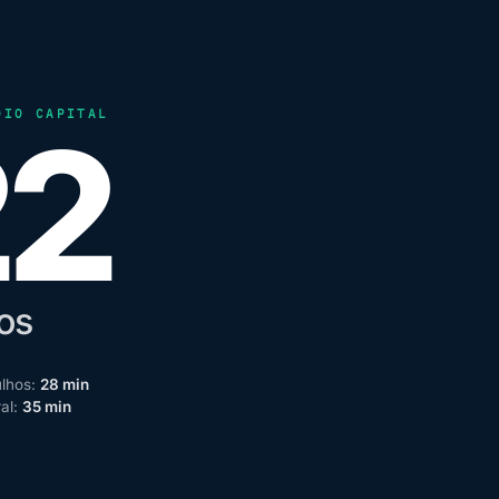
DIO CAPITAL
22
os
lhos:
28 min
ral:
35 min