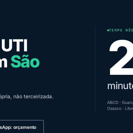
TEMPO MÉ
 UTI
em
São
minut
pria, não terceirizada.
ABCD · Guaru
Osasco · Lito
sApp: orçamento